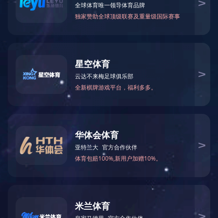
当前位置:
开云app登录入口
>>
请跟我来
>> 正文
请跟我来
创新创业 百折不回— 开云app登录
发布者：
[发表时间]：2024-06
（摄/韩逸冰 文/刘胡琴）6月18日下午，开云app登录
云(中国)英语89级校友、宁波市教育培训行业促进会副
人，主讲题目为“创业创新，百折不回”。刘勤女士作为
书记程坤，学院大一商务英语专业学生和青马小组成员