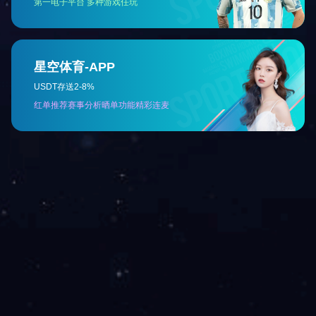
大学英语教学改革与实践团队
团队介绍
团队活动
团队成果
版权所有 © 2018 开云(中国)
地址：湖北省荆州市荆州区学苑路1号 长江大学东校区文科大楼B区
电话：0716-8060670
技术支持：博达软件
星空网页版登录入口
|
乐动在线登录
|
开云网页版登录入口
|
华体会官方
网页版
|
开云线上平台
|
星空注册
|
华体会官方网页版
|
乐鱼官方网页版
|