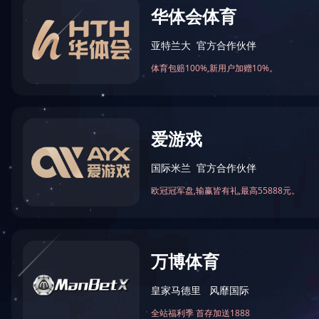
校园风采
校园风采
教师风采
标兵班集体事迹展示—
标兵班集体事迹展示—
学生风采
十佳大学生候选人—
逐光前行，绽放青春
以文化为桥，以创新
追光而浴，沐光而行
心怀热忱，脚踏实地
铿锵玫瑰 赛场绽放-