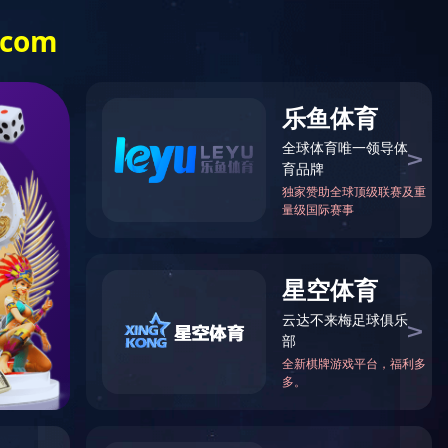
长江大学首页
网上办公
招生就业
国际交流
品牌社团
校园风采