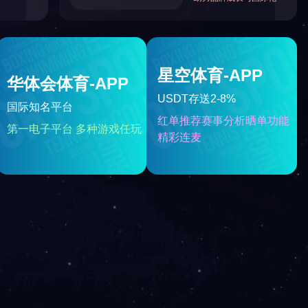
2025-05-20
2025-07-31
2025-05-20
2025-05-20
2025-05-20
2025-05-20
2025-05-15
页