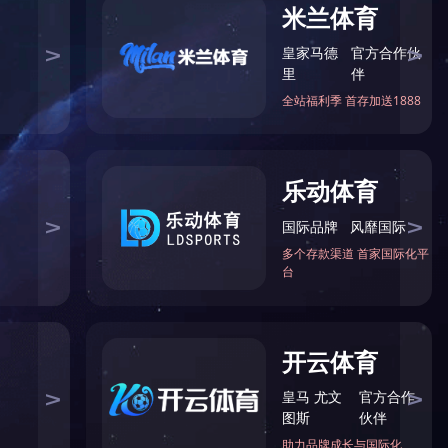
当前位置：
开云app登录入口
>>
校园风采
2025-10-14
2025-10-14
2025-10-14
2025-05-20
2025-05-23
2025-05-20
2025-05-20
2025-05-20