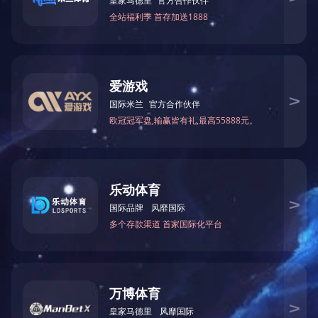
全体师生共同观摩了由杨令卿老师执教的八年级英语阅读课《How d
师凭借精湛的教学技艺与环环相扣的教学设计，充分调
积极思考、深入互动，充分展现了英语阅读教学的启发