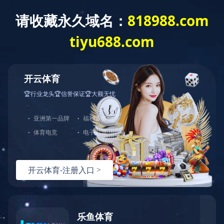
开云app登录入口
学院概况
师资队伍
人才培养