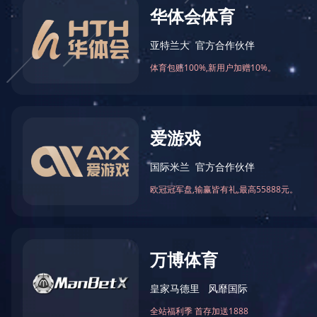
基础教育（英语）协同创新团队
基础教育（英语
语言服务中心
国培计划（2021
国培计划（2021
中心简介
国培计划（2021
服务项目
开云app登录入口
服务成果
国培计划（2021
开云app登录入口
翻译研究中心
“中小学英语戏剧进
团队介绍
长江大学“小学英语