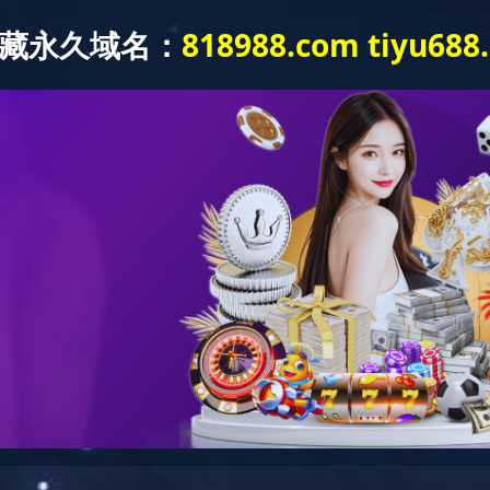
人才培养
科学研究
语言服务
党建工会
学生工作
请跟我来