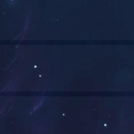
）协同创新团队
当前位置
）研修纪实：与一线名师交流中展示磨课成果
）研修纪实：重庆市沙坝坪区进修学院冯丽老师来校讲学
）研修纪实：湖北省教育科学研究院扈华唯教研员来校讲学
国培研修指导团队开展工作坊活动纪实
）——初中英语青年骨干教师学科教育教学能力提升培训第一天
召开2021年初中英语国培项目院内指导教师备课会
课堂”本科生项目组深入张居正小学开展实践活动
青年教师学科教育教学能力提升培训班”研修教师参与英语戏剧进课堂活动