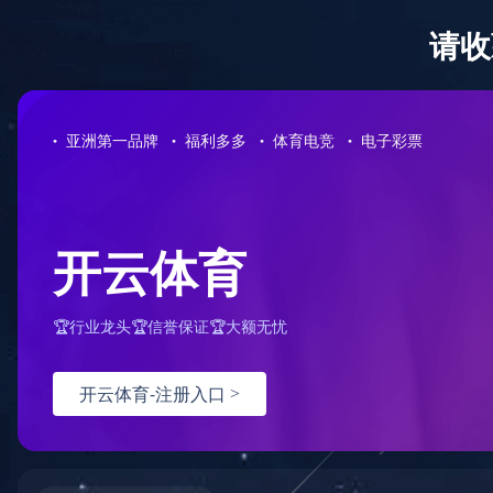
开云app登录入口
学院概况
师资队伍