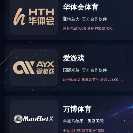
国际交流
政策法规
政策法规
国家公派出国留学外
交流动态
版权所有 © 2018 开云(中国)
地址：湖北省荆州市荆州区学苑路1号 长江大学东校
电话：0716-8060670
技术支持：博达软件
星空网页版登录入口
|
乐动在线登录
|
开云网页版登录入口
|
华体会官方