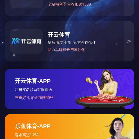
请关注官网微信公众号，仔细阅读大赛通知（章程）
大赛联系人：张老师
联系电话：13545660652
大赛官网：www.bett.org.cn
大赛微信公众号: