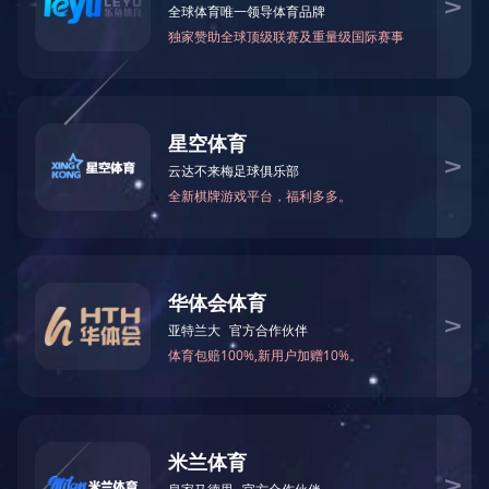
当前位置:
开云app登录入口
>>
招生就业
>> 正文
招生就业
以赛促就，勇往职前——开云app
发布者：
[发表时间]：2023-06
（通讯员 赵宇杰）为帮助学生树立正确择业观，掌握
会议室举办了模拟求职大赛。本次比赛由前期各班初赛推
赛。